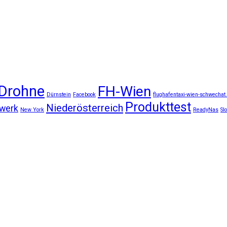
Drohne
FH-Wien
Dürnstein
Facebook
flughafentaxi-wien-schwechat
Produkttest
Niederösterreich
werk
New York
ReadyNas
Sl