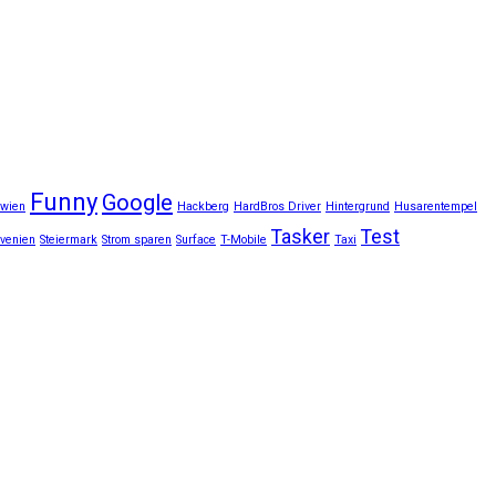
Funny
Google
.wien
Hackberg
HardBros Driver
Hintergrund
Husarentempel
Tasker
Test
ovenien
Steiermark
Strom sparen
Surface
T-Mobile
Taxi