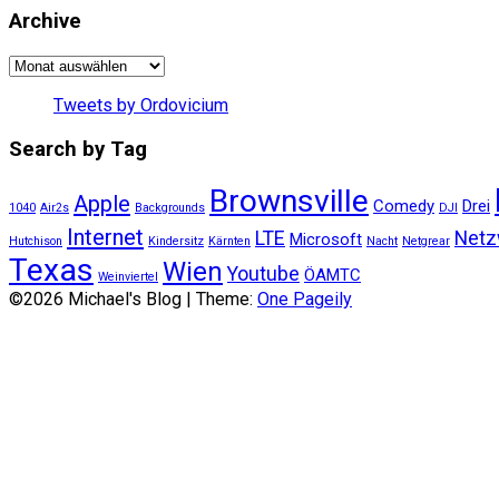
Archive
Archive
Tweets by Ordovicium
Search by Tag
Brownsville
Apple
Comedy
Drei
1040
Air2s
Backgrounds
DJI
Internet
LTE
Netz
Microsoft
Hutchison
Kindersitz
Kärnten
Nacht
Netgrear
Texas
Wien
Youtube
ÖAMTC
Weinviertel
©2026 Michael's Blog
| Theme:
One Pageily