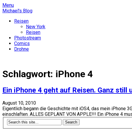
Skip
Menu
to
Michael's Blog
content
Reisen
New York
Reisen
Photostream
Comics
Drohne
Michael's Blog
Schlagwort:
iPhone 4
Ein iPhone 4 geht auf Reisen. Ganz stil
August 10, 2010
Eigentlich begann die Geschichte mit iOS4, das mein iPhone
einschlaften. ALLES GEPLANT VON APPLE!!! Ein iPhone 4 muss he