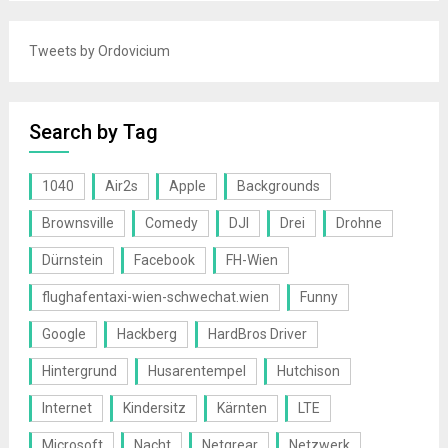
Tweets by Ordovicium
Search by Tag
1040
Air2s
Apple
Backgrounds
Brownsville
Comedy
DJI
Drei
Drohne
Dürnstein
Facebook
FH-Wien
flughafentaxi-wien-schwechat.wien
Funny
Google
Hackberg
HardBros Driver
Hintergrund
Husarentempel
Hutchison
Internet
Kindersitz
Kärnten
LTE
Microsoft
Nacht
Netgrear
Netzwerk