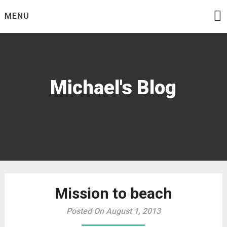
Skip
MENU
to
content
Michael's Blog
Mission to beach
Posted On August 1, 2013