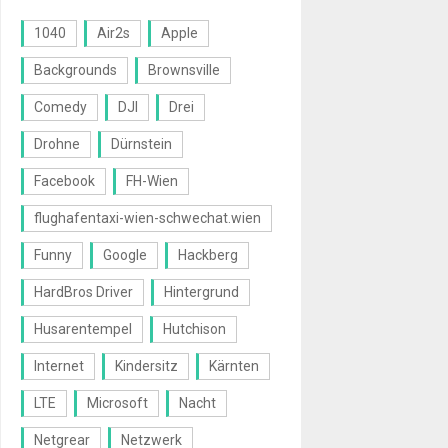
1040
Air2s
Apple
Backgrounds
Brownsville
Comedy
DJI
Drei
Drohne
Dürnstein
Facebook
FH-Wien
flughafentaxi-wien-schwechat.wien
Funny
Google
Hackberg
HardBros Driver
Hintergrund
Husarentempel
Hutchison
Internet
Kindersitz
Kärnten
LTE
Microsoft
Nacht
Netgrear
Netzwerk