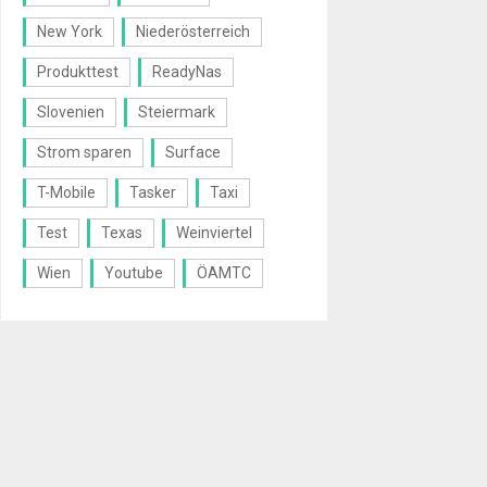
New York
Niederösterreich
Produkttest
ReadyNas
Slovenien
Steiermark
Strom sparen
Surface
T-Mobile
Tasker
Taxi
Test
Texas
Weinviertel
Wien
Youtube
ÖAMTC