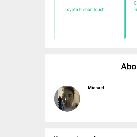
E
Toyota human touch
R
Abo
Michael