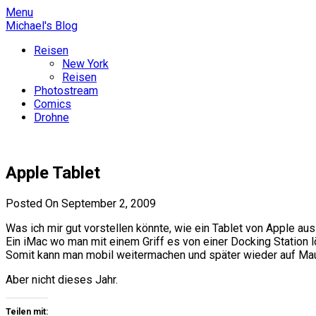
Skip
Menu
to
Michael's Blog
content
Reisen
New York
Reisen
Photostream
Comics
Drohne
Michael's Blog
Apple Tablet
Posted On September 2, 2009
Was ich mir gut vorstellen könnte, wie ein Tablet von Apple au
Ein iMac wo man mit einem Griff es von einer Docking Station 
Somit kann man mobil weitermachen und später wieder auf Maus
Aber nicht dieses Jahr.
Teilen mit: