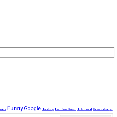
Funny
Google
.wien
Hackberg
HardBros Driver
Hintergrund
Husarentempel
Tasker
Test