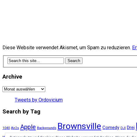
Diese Website verwendet Akismet, um Spam zu reduzieren.
Er
Archive
Archive
Tweets by Ordovicium
Search by Tag
Brownsville
Apple
Comedy
Drei
1040
Air2s
Backgrounds
DJI
Internet
LTE
Netz
Microsoft