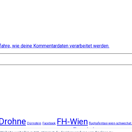
fahre, wie deine Kommentardaten verarbeitet werden.
Drohne
FH-Wien
Dürnstein
Facebook
flughafentaxi-wien-schwechat
Produkttest
Niederösterreich
werk